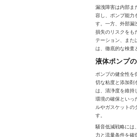
漏洩障害は内部ま
容し、ポンプ能力
す。一方、外部漏
損失のリスクをも
テーション、また
は、徹底的な検査
ポンプの健全性を
切な粘度と添加剤
は、清浄度を維持
環境の確保といっ
ルやガスケットの
す。
騒音低減戦略には
力と流量条件を確