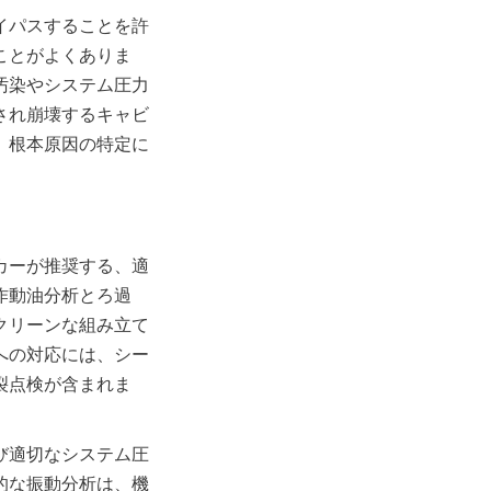
イパスすることを許
ことがよくありま
汚染やシステム圧力
され崩壊するキャビ
。根本原因の特定に
カーが推奨する、適
作動油分析とろ過
クリーンな組み立て
への対応には、シー
裂点検が含まれま
び適切なシステム圧
的な振動分析は、機