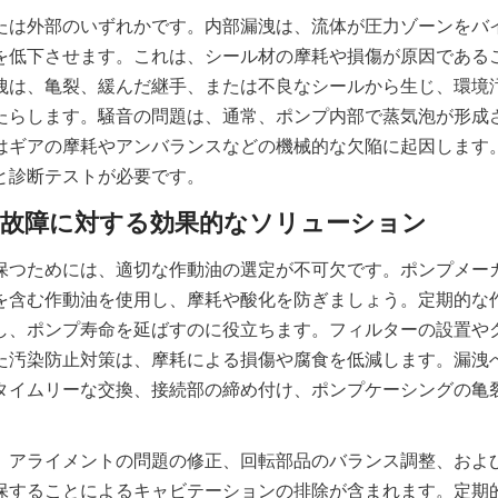
たは外部のいずれかです。内部漏洩は、流体が圧力ゾーンをバ
を低下させます。これは、シール材の摩耗や損傷が原因である
洩は、亀裂、緩んだ継手、または不良なシールから生じ、環境
たらします。騒音の問題は、通常、ポンプ内部で蒸気泡が形成
はギアの摩耗やアンバランスなどの機械的な欠陥に起因します
と診断テストが必要です。
保つためには、適切な作動油の選定が不可欠です。ポンプメー
を含む作動油を使用し、摩耗や酸化を防ぎましょう。定期的な
し、ポンプ寿命を延ばすのに役立ちます。フィルターの設置や
た汚染防止対策は、摩耗による損傷や腐食を低減します。漏洩
タイムリーな交換、接続部の締め付け、ポンプケーシングの亀
、アライメントの問題の修正、回転部品のバランス調整、およ
保することによるキャビテーションの排除が含まれます。定期