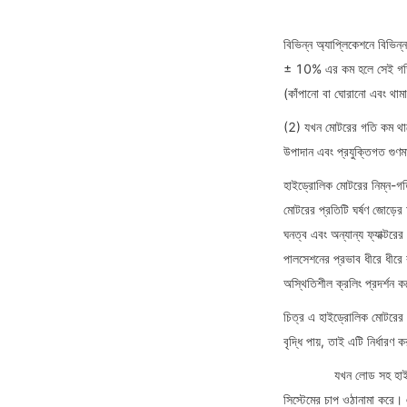
বিভিন্ন অ্যাপ্লিকেশনে বিভি
± 10% এর কম হলে সেই গতিকে
(কাঁপানো বা ঘোরানো এবং থামা
(2) যখন মোটরের গতি কম থাকে, 
উপাদান এবং প্রযুক্তিগত গুণম
হাইড্রোলিক মোটরের নিম্ন-গতি
মোটরের প্রতিটি ঘর্ষণ জোড়ের 
ঘনত্ব এবং অন্যান্য ফ্যাক্টর
পালসেশনের প্রভাব ধীরে ধীরে 
অস্থিতিশীল ক্রলিং প্রদর্শন 
চিত্র এ হাইড্রোলিক মোটরের 
বৃদ্ধি পায়, তাই এটি নির্ধারণ
যখন লোড সহ হাইড
সিস্টেমের চাপ ওঠানামা করে। 