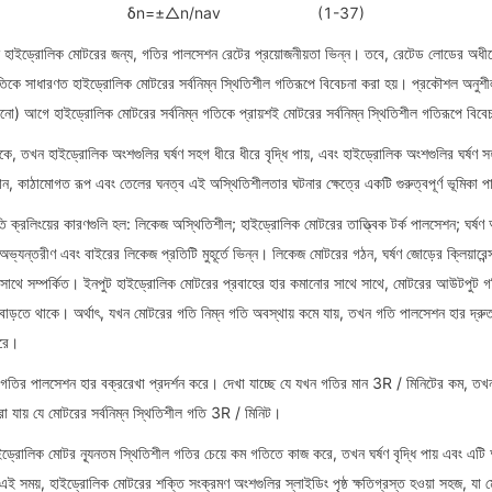
δn=±△n/nav                      (1-37)
ন্ন হাইড্রোলিক মোটরের জন্য, গতির পালসেশন রেটের প্রয়োজনীয়তা ভিন্ন। তবে, রেটেড লোডের অধী
 সাধারণত হাইড্রোলিক মোটরের সর্বনিম্ন স্থিতিশীল গতিরূপে বিবেচনা করা হয়। প্রকৌশল অনুশীল
নো) আগে হাইড্রোলিক মোটরের সর্বনিম্ন গতিকে প্রায়শই মোটরের সর্বনিম্ন স্থিতিশীল গতিরূপে বিবে
তখন হাইড্রোলিক অংশগুলির ঘর্ষণ সহগ ধীরে ধীরে বৃদ্ধি পায়, এবং হাইড্রোলিক অংশগুলির ঘর্ষণ সহগ ব
ান, কাঠামোগত রূপ এবং তেলের ঘনত্ব এই অস্থিতিশীলতার ঘটনার ক্ষেত্রে একটি গুরুত্বপূর্ণ ভূমিকা
 ক্রলিংয়ের কারণগুলি হল: লিকেজ অস্থিতিশীল; হাইড্রোলিক মোটরের তাত্ত্বিক টর্ক পালসেশন; ঘর্ষণ
অভ্যন্তরীণ এবং বাইরের লিকেজ প্রতিটি মুহূর্তে ভিন্ন। লিকেজ মোটরের গঠন, ঘর্ষণ জোড়ের ক্লিয়ারেন্
ের সাথে সম্পর্কিত। ইনপুট হাইড্রোলিক মোটরের প্রবাহের হার কমানোর সাথে সাথে, মোটরের আউটপুট গ
বাড়তে থাকে। অর্থাৎ, যখন মোটরের গতি নিম্ন গতি অবস্থায় কমে যায়, তখন গতি পালসেশন হার দ্রু
করে।
গতির পালসেশন হার বক্ররেখা প্রদর্শন করে। দেখা যাচ্ছে যে যখন গতির মান 3R / মিনিটের কম, তখন
 করা যায় যে মোটরের সর্বনিম্ন স্থিতিশীল গতি 3R / মিনিট।
্রোলিক মোটর ন্যূনতম স্থিতিশীল গতির চেয়ে কম গতিতে কাজ করে, তখন ঘর্ষণ বৃদ্ধি পায় এবং এটি অ
এই সময়, হাইড্রোলিক মোটরের শক্তি সংক্রমণ অংশগুলির স্লাইডিং পৃষ্ঠ ক্ষতিগ্রস্ত হওয়া সহজ, যা মো