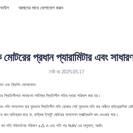
রোফাইল
আমাদের সাথে যোগাযোগ করুন
মোটরের প্রধান প্যারামিটার এবং সাধারণ ব
তৈরী হয় 2025.05.17
তা এবং ক্রিপিং ফেনোমেনন
র স্থিতিশীলতা সাধারণত সর্বনিম্ন স্থিতিশীল গতির দ্বারা পরিমাপ করা হয়।
এবং গতি পালসেশন হার ন্যূনতম স্থিতিশীল গতি বোঝায় সেই ন্যূনতম গতি যার অধীনে হাইড্রোলিক মো
 মান অতিক্রম করে না, বাহ্যিক ইনপুট মোটরের পালসেশন ফ্যাক্টরগুলি বাদ দেওয়ার পরে।
) হল গতি পরিবর্তনের পরিমাণ ±△ n এবং গতি গড় NAV এর অনুপাত, অর্থাৎ