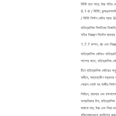
মিনিট হতে পারে; উচ্চ গতির ভে
0.1-lr / মিনিট; ক্র্যাঙ্কশাফট
/ মিনিট পিস্টন মোটর প্রায
হাইড্রোলিক সিস্টেমের ডিজাই
গতির নিয়ন্ত্রণ সিস্টেম ব্য
1.7.7 কম্পন, শব্দ এবং নিয়ন্ত্
হাইড্রোলিক মোটরও হাইড্রোলিক
পাম্পের মতো, হাইড্রোলিক মোটর
চীনে হাইড্রোলিক মোটরের অনু
অধীনে, অভ্যন্তরীণ বক্রতার 
সোয়াশ প্লেট সহ অক্ষীয় পি
নির্বাচন, ব্যবহার এবং রক্ষণাব
অগ্রাধিকার দিন; হাইড্রোলিক 
কমানো যায়; উচ্চ এবং নিম্ন চ
যুক্তিসঙ্গতভাবে কনফিগার করুন