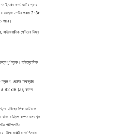
ন ইননার কার্ভ মোটর প্রায় 
় ব্যালেন্স মোটর প্রায় 2-3r 
তে পারে।
, হাইড্রোলিক মোটরের নিম্ন 
ত্বপূর্ণ সূচক। হাইড্রোলিক 
স্বরূপ, রেটেড অবস্থার 
চিত ≤ 82 dB (a); ডাবল 
ম শব্দের হাইড্রোলিক মোটরকে 
তে যান্ত্রিক কম্পন এবং শব্দ 
্টেম পাইপলাইন 
তীক্ষ্ণ স্থানীয় প্রতিরোধ 