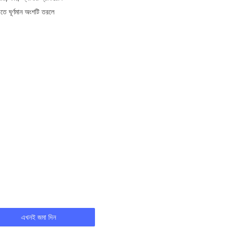
ে ঘূর্ণমান অংশটি তরলে 
এখনই জমা দিন