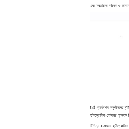
এবং সরঞ্জামের কাজের গুণমানক
(3) প্রকৌশল অনুশীলনের দৃষ্ট
হাইড্রোলিক মোটরের ন্যূনতম
বিভিন্ন কাঠামোর হাইড্রোলিক