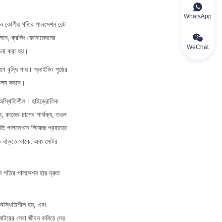
WhatsApp
নে কোণীয় গতির পালসেশন রেট 
নে, ক্রলিং ফেনোমেননের 
WeChat
চনা করা হয়।
ৃদ্ধি পায়। স্লাইডিং পৃষ্ঠের 
 পালন করবে।
 অস্থিতিশীল। হাইড্রোলিক 
স, কাজের চাপের পার্থক্য, তরল 
তি পালসেশনে লিকেজ প্রবাহের 
ত বাড়তে থাকে, এবং মোটর 
 গতির পালসেশন হার দ্রুত 
স্থিতিশীল হয়, এবং 
টরের সেবা জীবন কমিয়ে দেয় 