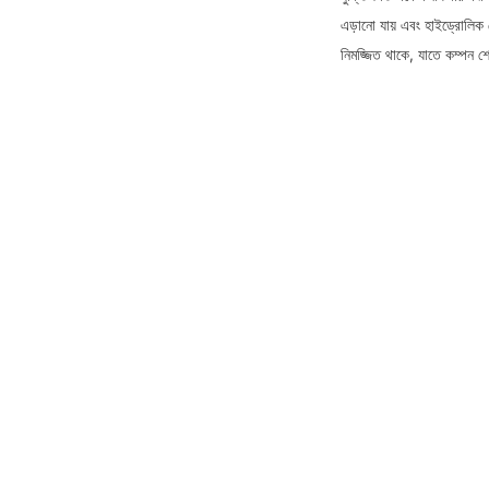
এড়ানো যায় এবং হাইড্রোলিক 
নিমজ্জিত থাকে, যাতে কম্পন শ
আপনার তথ্য দিন এব
আমরা আপনার সাথে