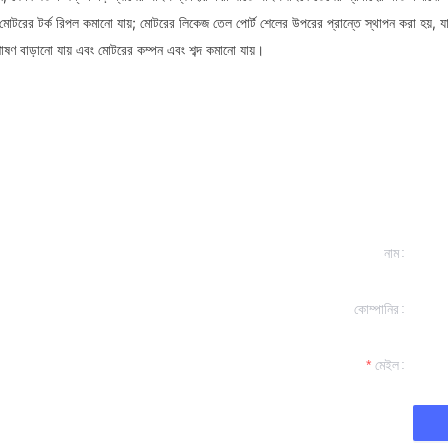
মোটরের টর্ক রিপল কমানো যায়; মোটরের লিকেজ তেল পোর্ট শেলের উপরের প্রান্তে স্থাপন করা হয়, যাত
োষণ বাড়ানো যায় এবং মোটরের কম্পন এবং শব্দ কমানো যায়।
নাম
কোম্পানির
ং
 যোগাযোগ করব।
মেইল