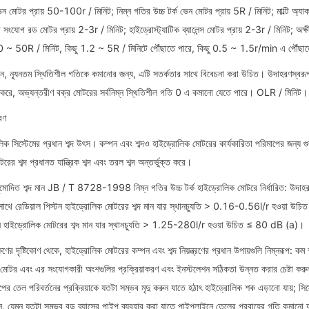
ন মোটর প্রায় 50-100r / মিনিট; নিম্ন গতির উচ্চ টর্ক ভেন মোটর প্রায় 5R / মিনিট; মাল্টি অ্যাকশ
 সংযোগ রড মোটর প্রায় 2-3r / মিনিট; হাইড্রোস্ট্যাটিক ব্যালেন্স মোটর প্রায় 2-3r / মিনিট; অক্ষীয
় 30 ~ 50R / মিনিট, কিছু 1.2 ~ 5R / মিনিটে পৌঁছাতে পারে, কিছু 0.5 ~ 1.5r/min এ পৌঁছা
নে, ন্যূনতম স্থিতিশীল গতিকে কমানোর জন্য, এটি সতর্কতার সাথে বিবেচনা করা উচিত। উদাহরণস্বরূপ
বহার করে, অভ্যন্তরীণ বক্র মোটরের সর্বনিম্ন স্থিতিশীল গতি 0 এ কমানো যেতে পারে। OLR / মিনিট।
রণ
 সিস্টেমের প্রধান শব্দ উৎস। কম্পন এবং শব্দও হাইড্রোলিক মোটরের কার্যকারিতা পরিমাপের জন্য গুরু
ের শব্দ প্রধানত যান্ত্রিক শব্দ এবং তরল শব্দ অন্তর্ভুক্ত করে।
মোদিত শব্দ মান JB / T 8728-1998 নিম্ন গতির উচ্চ টর্ক হাইড্রোলিক মোটরে নির্ধারিত: উদাহরণ
সাথে রেডিয়াল পিস্টন হাইড্রোলিক মোটরের শব্দ মান যার স্থানচ্যুতি > 0.16-0.56l/r হওয়া উ
স্টন হাইড্রোলিক মোটরের শব্দ মান যার স্থানচ্যুতি > 1.25-280l/r হওয়া উচিত ≤ 80 dB (a)।
েক্ষণের দৃষ্টিকোণ থেকে, হাইড্রোলিক মোটরের কম্পন এবং শব্দ নিয়ন্ত্রণের প্রধান উপায়গুলি নিম্নরূপ: ক
মোটর এবং এর সংযোগকারী অংশগুলির প্রক্রিয়াকরণ এবং ইনস্টলেশন সঠিকতা উন্নত করার চেষ্টা করুন যা
াপের তেল পরিবর্তনের প্রক্রিয়াকে যতটা সম্ভব মৃদু করুন যাতে হঠাৎ হাইড্রোলিক শক এড়ানো যায়; সিস
, যেমন যতটা সম্ভব বড় ব্যাসের পাইপ ব্যবহার করা যাতে পাইপলাইনে তেলের প্রবাহের গতি কমানো যায়, 