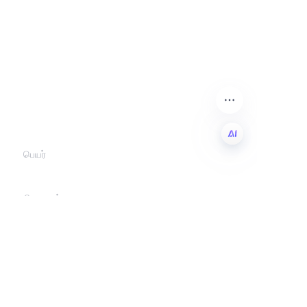
உங்கள் தகவலை
விட்டுவிட்டு
நாங்கள் உங்களைத்
தொடர்புகொள்வோம்.
பெயர்
TAM
நிறுவனம்
அஞ்சல்
இப்போதே சமர்ப்பிக்கவும்