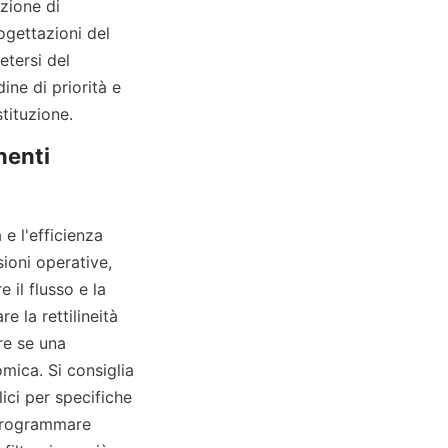
zione di 
gettazioni del 
tersi del 
e di priorità e 
stituzione.
enti 
 l'efficienza 
oni operative, 
 il flusso e la 
e la rettilineità 
re se una 
ica. Si consiglia 
ici per specifiche 
 programmare 