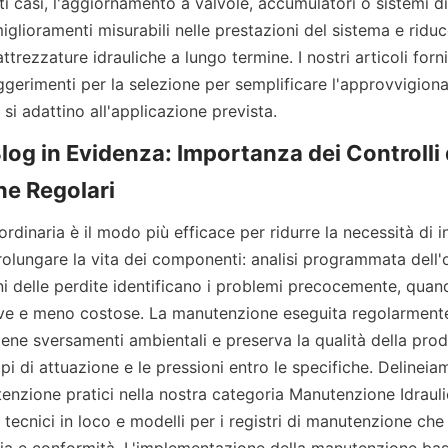
ti casi, l'aggiornamento a valvole, accumulatori o sistemi di 
glioramenti misurabili nelle prestazioni del sistema e riduce 
ttrezzature idrauliche a lungo termine. I nostri articoli forn
gerimenti per la selezione per semplificare l'approvvigiona
 si adattino all'applicazione prevista.
Blog in Evidenza: Importanza dei Controlli d
dinaria è il modo più efficace per ridurre la necessità di int
lungare la vita dei componenti: analisi programmata dell'ol
ioni delle perdite identificano i problemi precocemente, quand
ve e meno costose. La manutenzione eseguita regolarmente
iene sversamenti ambientali e preserva la qualità della prod
 di attuazione e le pressioni entro le specifiche. Delineiamo
enzione pratici nella nostra categoria Manutenzione Idraulic
tecnici in loco e modelli per i registri di manutenzione che