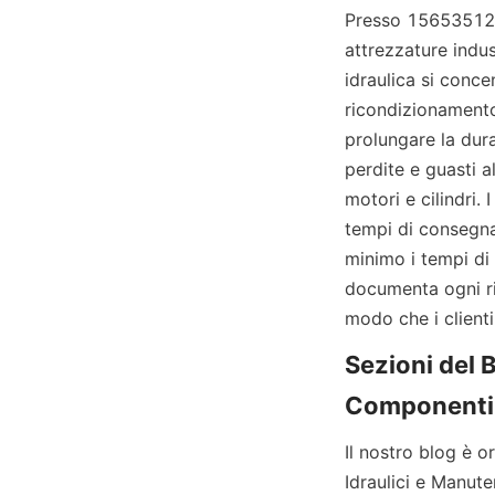
Presso 15653512922
attrezzature indust
idraulica si conce
ricondizionamento 
prolungare la dur
perdite e guasti a
motori e cilindri.
tempi di consegna
minimo i tempi di 
documenta ogni ri
modo che i clienti
Sezioni del 
Il nostro blog è o
Idraulici e Manute