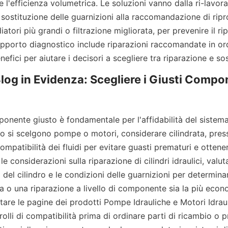
e l'efficienza volumetrica. Le soluzioni vanno dalla ri-lavora
 sostituzione delle guarnizioni alla raccomandazione di ripro
tori più grandi o filtrazione migliorata, per prevenire il ripe
pporto diagnostico include riparazioni raccomandate in ordin
nefici per aiutare i decisori a scegliere tra riparazione e so
Blog in Evidenza: Scegliere i Giusti Compon
onente giusto è fondamentale per l'affidabilità del sistema e
o si scelgono pompe o motori, considerare cilindrata, pressi
ompatibilità dei fluidi per evitare guasti prematuri e ottenere
le considerazioni sulla riparazione di cilindri idraulici, valutar
a del cilindro e le condizioni delle guarnizioni per determina
 o una riparazione a livello di componente sia la più econom
ultare le pagine dei prodotti Pompe Idrauliche e Motori Idraul
rolli di compatibilità prima di ordinare parti di ricambio o