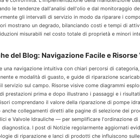
zia e conformità. L'implementazione della manutenzione basa
zando le tendenze dall'analisi dell'olio e dal monitoraggio del
ormente gli intervalli di servizio in modo da riparare i compo
ori mostrano un degrado, bilanciando costi e tempi di attivi
duzioni misurabili nel costo totale di proprietà e minori inte
e una navigazione intuitiva con chiari percorsi di categoria, fi
ente e modalità di guasto, e guide di riparazione scaricabili
 il servizio sul campo. Risorse visive come diagrammi esplosi
di prestazioni prima e dopo illustrano i passaggi e i risultati
sori comprendano il valore della riparazione di pompe idraul
o anche collegamenti diretti alle pagine di selezione dei pro
ici e Valvole Idrauliche — per semplificare l'ordinazione di
a diagnostica. I post di Notizie regolarmente aggiornati evid
ogie di riparazione e lanci di prodotti che influiscono sulle 