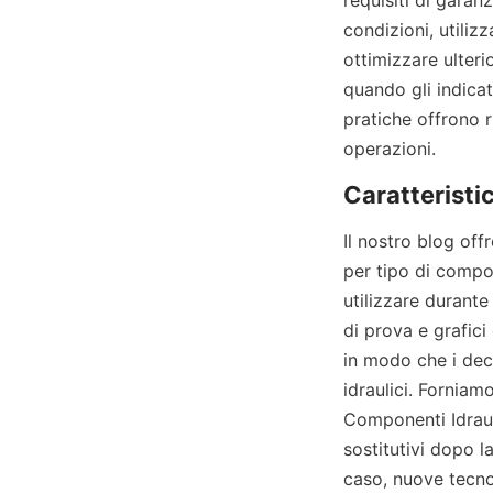
requisiti di garan
condizioni, utiliz
ottimizzare ulteri
quando gli indicat
pratiche offrono ri
operazioni.
Il nostro blog offr
per tipo di compon
utilizzare durante
di prova e grafici 
in modo che i deci
idraulici. Forniam
Componenti Idraul
sostitutivi dopo l
caso, nuove tecnol