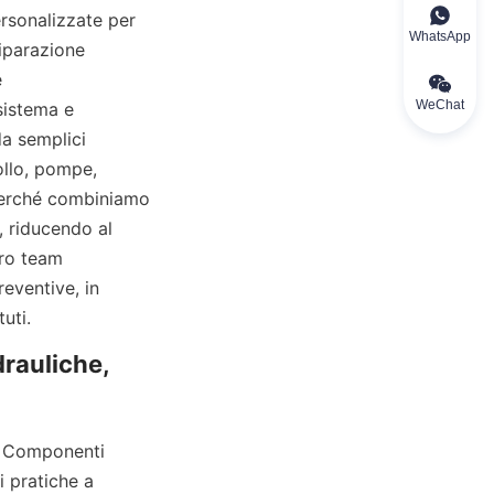
rsonalizzate per 
WhatsApp
iparazione 
 
WeChat
sistema e 
a semplici 
llo, pompe, 
 perché combiniamo 
 riducendo al 
ro team 
ventive, in 
uti.
rauliche, 
e, Componenti 
 pratiche a 