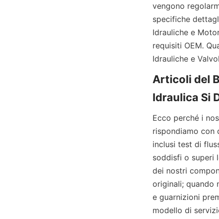
vengono regolarmen
specifiche dettag
Idrauliche e Motor
requisiti OEM. Qua
Idrauliche e Valvo
Articoli del 
Ecco perché i nost
rispondiamo con da
inclusi test di fl
soddisfi o superi 
dei nostri compon
originali; quando n
e guarnizioni prem
modello di servizi