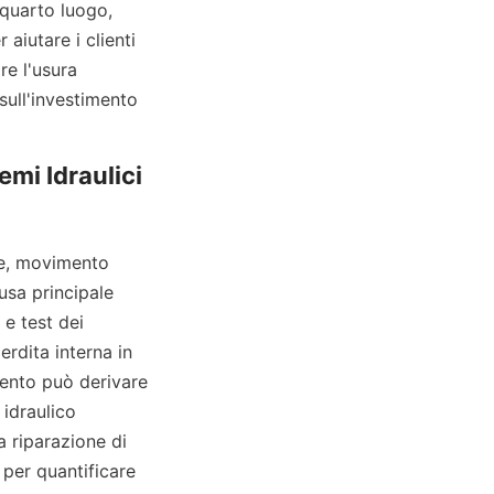
 quarto luogo, 
iutare i clienti 
e l'usura 
sull'investimento 
mi Idraulici 
e, movimento 
sa principale 
e test dei 
rdita interna in 
ento può derivare 
draulico 
a riparazione di 
 per quantificare 