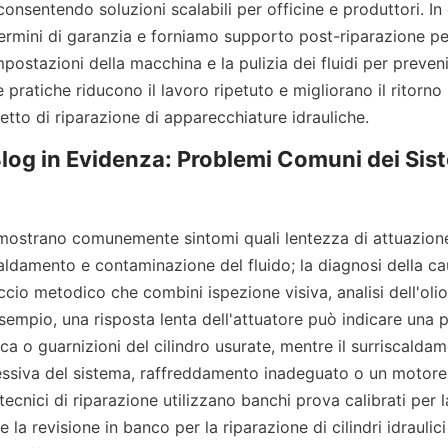
, consentendo soluzioni scalabili per officine e produttori. In
mini di garanzia e forniamo supporto post-riparazione per a
mpostazioni della macchina e la pulizia dei fluidi per prevenir
pratiche riducono il lavoro ripetuto e migliorano il ritorno 
etto di riparazione di apparecchiature idrauliche.
Blog in Evidenza: Problemi Comuni dei Siste
ci mostrano comunemente sintomi quali lentezza di attuazion
caldamento e contaminazione del fluido; la diagnosi della cau
cio metodico che combini ispezione visiva, analisi dell'olio 
mpio, una risposta lenta dell'attuatore può indicare una pe
a o guarnizioni del cilindro usurate, mentre il surriscaldam
ssiva del sistema, raffreddamento inadeguato o un motore i
 tecnici di riparazione utilizzano banchi prova calibrati per l
la revisione in banco per la riparazione di cilindri idraulici