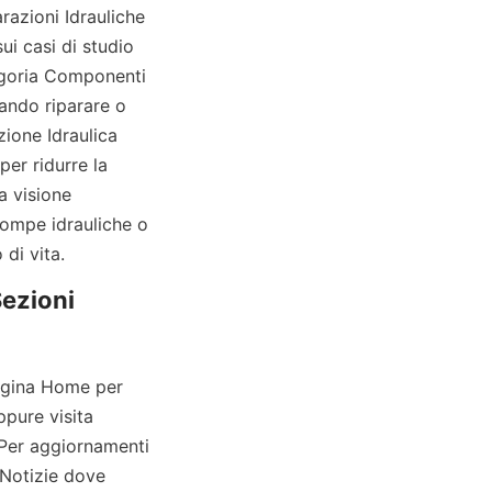
azioni Idrauliche 
i casi di studio 
egoria Componenti 
uando riparare o 
ione Idraulica 
er ridurre la 
 visione 
ompe idrauliche o 
 di vita.
ezioni 
pagina Home per 
pure visita 
 Per aggiornamenti 
Notizie dove 