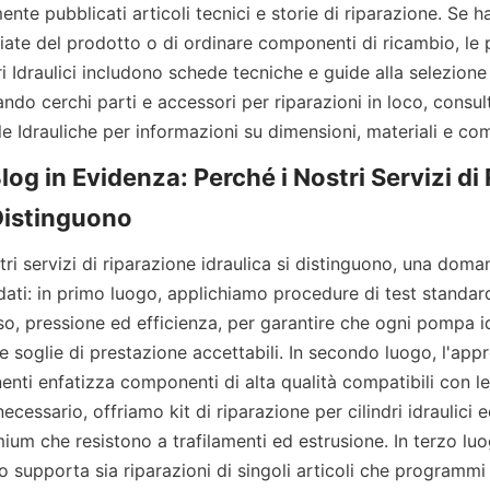
te pubblicati articoli tecnici e storie di riparazione. Se ha
liate del prodotto o di ordinare componenti di ricambio, le
i Idraulici includono schede tecniche e guide alla selezione 
ndo cerchi parti e accessori per riparazioni in loco, consult
le Idrauliche per informazioni su dimensioni, materiali e com
Blog in Evidenza: Perché i Nostri Servizi di
ri servizi di riparazione idraulica si distinguono, una doman
ti: in primo luogo, applichiamo procedure di test standard 
usso, pressione ed efficienza, per garantire che ogni pompa id
le soglie di prestazione accettabili. In secondo luogo, l'ap
enti enfatizza componenti di alta qualità compatibili con le
ecessario, offriamo kit di riparazione per cilindri idraulici e
ium che resistono a trafilamenti ed estrusione. In terzo luog
o supporta sia riparazioni di singoli articoli che programmi