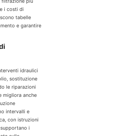
filtrazione più 
i costi di 
iscono tabelle 
mento e garantire 
i 
erventi idraulici 
io, sostituzione 
o le riparazioni 
 migliora anche 
uzione 
 intervalli e 
a, con istruzioni 
 supportano i 