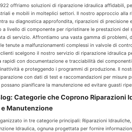
 offriamo soluzioni di riparazione idraulica affidabili, pe
riali e mobili in molteplici settori. Il nostro approccio alla r
ntra su diagnostica approfondita, riparazioni di precisione e
a livello di componente per ripristinare le prestazioni del 
ata di servizio. Affrontiamo una vasta gamma di problemi, d
lle tenute a malfunzionamenti complessi in valvole di contro
 I clienti scelgono il nostro servizio di riparazione idraulica
 rapidi con documentazione e tracciabilità dei componenti,
inattività e proteggendo i programmi di produzione. Il nost
parazione con dati di test e raccomandazioni per misure pre
 possano pianificare la manutenzione ed evitare guasti ripet
Blog: Categorie che Coprono Riparazioni Id
rganizzato in tre categorie principali: Riparazioni Idraulich
nzione Idraulica, ognuna progettata per fornire informazioni