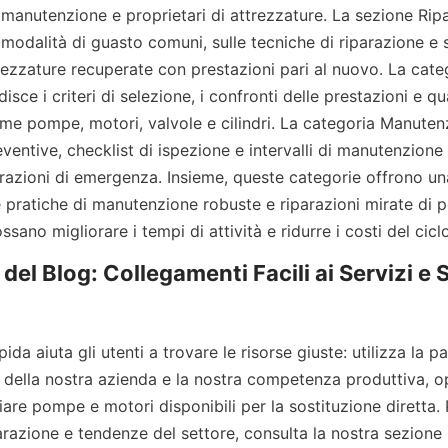
 manutenzione e proprietari di attrezzature. La sezione Ripar
 modalità di guasto comuni, sulle tecniche di riparazione e su
ezzature recuperate con prestazioni pari al nuovo. La cat
isce i criteri di selezione, i confronti delle prestazioni e q
ome pompe, motori, valvole e cilindri. La categoria Manutenz
eventive, checklist di ispezione e intervalli di manutenzione p
arazioni di emergenza. Insieme, queste categorie offrono una
pratiche di manutenzione robuste e riparazioni mirate di p
possano migliorare i tempi di attività e ridurre i costi del ciclo
el Blog: Collegamenti Facili ai Servizi e S
ida aiuta gli utenti a trovare le risorse giuste: utilizza la 
 della nostra azienda e la nostra competenza produttiva, op
iare pompe e motori disponibili per la sostituzione diretta.
arazione e tendenze del settore, consulta la nostra sezione 